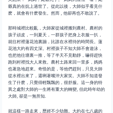
爺真的在炕上過世了。從此以後，大師似乎看見什
麽，就會有什麽發生。然而 , 他卻再也不敢說了。
那時城裡比較亂，大師家從城裡搬到農村。農村的
孩子頑皮，一到夏天，一群孩子把身上衣服一扒，
就往村裡蓮花池裏蹦，比誰在水裡待的時間長。蓮
花池大約有四丈深。村裡孩子不知大師不會遊泳，
也把他往塘裏一推，等了半天不見動靜，嚇得趕快
跑到村裡找大人來救。農村土路來回一里多，媽媽
也著急地趕來。奇怪的是，等他們趕到，只見大師
從水裡出來了，還咧著嘴沖大家笑。大師不知道發
生了什麽，只覺得輕飄飄的，很舒服。這一身的特
異之處對大師的一生將有重大的轉變, 但此時年幼的
大師, 卻是一無所知.
就這樣一路走來，歷經不少劫難。大約在七八歲的