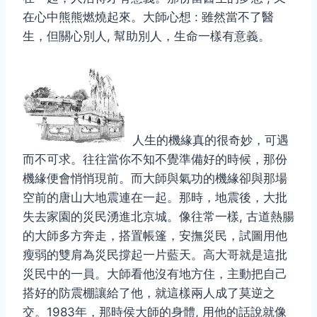
在心中熊熊燃燒起來。大師心想 : 雖然當不了醫
生，但關心別人, 幫助別人，生命一樣有意義。
人生的機緣真的很奇妙，可遇
而不可求。往往當你不知不覺準備好的時候，那份
機緣便會悄悄現前。而大師與氣功的機緣卻與那場
空前的唐山大地震連在一起。那時，地震後，大批
失去家園的災民湧進北京城。像往常一樣, 古道熱腸
的大師多方奔走，搭置帳篷，安撫災民，試圖用他
瘦弱的雙肩為災民撐起一片藍天。高大哥就是這批
災民中的一員。大師看他沒有地方住，主動把自己
搭好的防震棚讓給了他，就這樣兩人成了莫逆之
交。1983年，那時侯大師的身體, 用他的話說就像