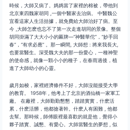
時候，大師又病了。媽媽當了家裡的棉被，帶他到
北京東四魏家胡同 ,一個中醫家去治病。 中醫魏公
宜看這家人生活拮據，就免費給大師治好了病。至
今 ,大師怎麽也忘不了第一次走進胡同的景像。整個
胡同掛滿了大大小小的匾牌—“神醫華佗”，“妙手回
春”，“有求必應” 。那一瞬間, 大師想 : 將來我長大,
也要當醫生。深受魏大夫的那一份愛心，一種神聖
的使命感 , 就像一顆小小的種子，在春雨過後，植
進了大師幼小的心靈。
歲月如梭，家裡經濟條件不好，大師沒能接受大學
的教育。 1958年 , 他考上了北京的酒仙橋一家軍工
廠。 在廠裡，大師勤勤懇懇，踏踏實實，什麽活
累，什麽活髒，他都搶著幹。什麽人有困難 , 他都
去幫。那時候 , 師傅眼裡最喜歡的就是他，覺得小
夥子踏實、誠懇、有愛心。大師當醫生的夢想 , 似