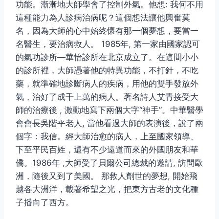
功能。漸漸地大師學會了控制外氣。他想: 我何不用
這種能力為人診病治病呢？這個想法讓他興奮莫
名，因為大師的心中始終懷有那一個夢想，要當一
名醫生，要治病救人。 1985年, 第一家由國家認可
的氣功診所―華怡診所在北京成立了。在這間小小
的診所裡，大師憑著他的特異功能，不打針，不吃
藥，就準確地診斷病人的疾病，用他的雙手發放外
氣，治好了成千上萬的病人。著名詩人艾青接受大
師的治療後 , 激動地寫下兩個大字“神手”。中華醫學
會會長吳階平老人, 當他看過大師的表演後，說了兩
個字：我信。經大師治愈的病人，上至國家領導、
下至平民百姓，還有不少遠道而來的外國朋友和華
僑。1986年 ,大師受了貝爾公司總裁的邀請, 訪問歐
洲，隨後又到了美國。 那救人劑世的夢想, 開始飛
越各大洲洋，載著希望之光，把東方古老的文化種
子播向了西方。