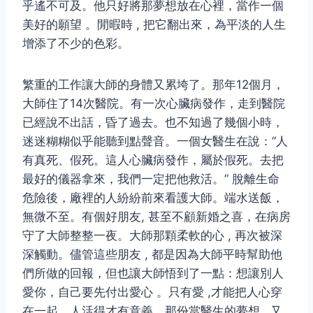
乎遙不可及。他只好將那夢想放在心裡，當作一個
美好的願望 。閒暇時 , 把它翻出來，為平淡的人生
增添了不少的色彩。
繁重的工作讓大師的身體又累垮了。那年12個月，
大師住了14次醫院。有一次心臟病發作，走到醫院
已經說不出話，昏了過去。也不知過了幾個小時，
迷迷糊糊似乎能聽到點聲音。一個女醫生在說：“人
有真死、假死。這人心臟病發作，屬於假死。去把
最好的儀器拿來，我們一定把他救活。” 脫離生命
危險後，廠裡的人紛紛前來看護大師。端水送飯，
無微不至。有個好朋友, 甚至不顧新婚之喜，在病房
守了大師整整一夜。大師那顆柔軟的心 , 再次被深
深觸動。儘管這些朋友 , 都是因為大師平時幫助他
們所做的回報，但也讓大師悟到了一點：想讓別人
愛你，自己要先付出愛心 。只有愛 ,才能把人心穿
在一起，人活得才有意義。那份當醫生的夢想 , 又