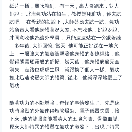
紙片一樣，風吹就到。有一天 , 高大哥跑來，對大
師說：“北海氣功站在招生，教授鶴翔粧功，你去試
試吧。”在母親的勸說下 ,大師答應去試一試。氣功
站負責人看他身體狀況太差, 不想收他，好說歹說,
才同意收他為編外學員， 只能遠遠站在一旁跟著練
。多年後, 大師回憶: 當天, 他可能正好踩在一地穴
上，一股強大的氣道衝擊著他身體的各條經絡，他
覺得騰雲駕霧般的舒暢。幾天後，他身體病痛完全
消失，走路也虎虎生風，就跟換了個人一樣。氣功
如此迅速改變大師的體質, 從此，他就深深地愛上了
氣功.
隨著功力的不斷增強，奇怪的事情發生了。先是練
功時強烈的外氣使得燈管爆裂、電子儀器失靈，接
下來 ,他的雙眼竟能看清人的五臟六腑、骨骼血脈。
原來大師特異的體質在氣功的激發下，出現了特異