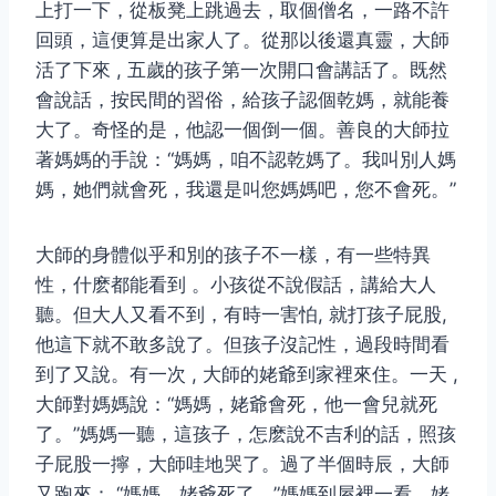
上打一下，從板凳上跳過去，取個僧名，一路不許
回頭，這便算是出家人了。從那以後還真靈，大師
活了下來 , 五歲的孩子第一次開口會講話了。既然
會說話，按民間的習俗，給孩子認個乾媽，就能養
大了。奇怪的是，他認一個倒一個。善良的大師拉
著媽媽的手說：“媽媽，咱不認乾媽了。我叫別人媽
媽，她們就會死，我還是叫您媽媽吧，您不會死。”
大師的身體似乎和別的孩子不一樣，有一些特異
性，什麽都能看到 。小孩從不說假話，講給大人
聽。但大人又看不到，有時一害怕, 就打孩子屁股,
他這下就不敢多說了。但孩子沒記性，過段時間看
到了又說。有一次 , 大師的姥爺到家裡來住。一天 ,
大師對媽媽說：“媽媽，姥爺會死，他一會兒就死
了。”媽媽一聽，這孩子，怎麽說不吉利的話，照孩
子屁股一擰，大師哇地哭了。過了半個時辰，大師
又跑來： “媽媽，姥爺死了。”媽媽到屋裡一看，姥