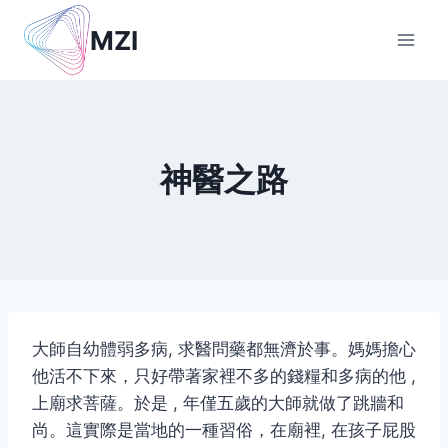
Skip
MZI
to
content
神醫之路
大師自幼體弱多病, 求醫問藥都無濟於事。媽媽擔心
他活不下來，只好帶著家裡不多的錢糧和多病的他 ,
上廟求菩薩。於是 , 年僅五歲的大師就做了跳牆和
尚。這實際是當地的一種習俗，在廟裡, 在孩子屁股