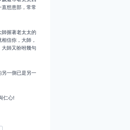
一直想患部，常常
大師握著老太太的
就相信你，大師，
，大師又吩咐幾句
的另一側已是另一
與仁心!