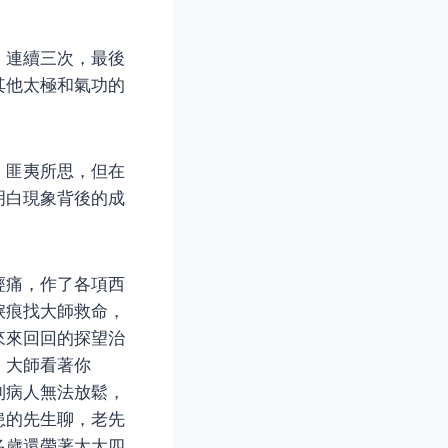
，連續三次，最後
其他太極和氣功的
、匪夷所思，但在
明白現象背後的成
經痛，作了各項西
淚痕找大師救命，
來來回回的探望治
，大師看著你
到病人無法放鬆，
患的先生聊，老先
多歲還帶著太太四