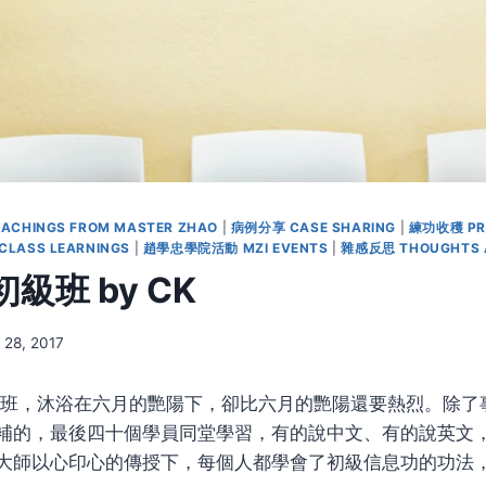
ACHINGS FROM MASTER ZHAO
|
病例分享 CASE SHARING
|
練功收穫 PRA
LASS LEARNINGS
|
趙學忠學院活動 MZI EVENTS
|
雜感反思 THOUGHTS A
級班 by CK
y 28, 2017
初級班，沐浴在六月的艷陽下，卻比六月的艷陽還要熱烈。除了
補的，最後四十個學員同堂學習，有的說中文、有的說英文
大師以心印心的傳授下，每個人都學會了初級信息功的功法