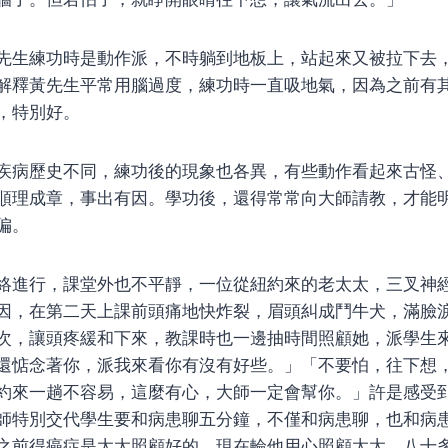
先生練功時是動作派，不時躺到地板上，站起來又被拉下去
解釋黃先生平常用腦過度，練功時一直吸地氣，因為之前有
，特別好。
疾病歷史不同，練功後的現象也各異，有些動作看起來古怪
順理成章，事出有因。學功後，還得常常向大師請教，才能
偏。
絡進行，課堂外也不平靜，一位從紐約來的老太太，三叉神
因，在第二天上課前頭痛地快炸裂，眉頭糾成鬥牛犬，滿臉
次，讓頭疼緩和下來，教課時也一邊抽時間照顧她，派學生
還惦念著你，派我來看你有沒有好些。」「不要怕，往下想
約來一趟不容易，這麼有心，大師一定會幫你。」許是感受
師特別交代學生要和病患聊五分鐘，不僅和病患聊，也和病
之前得癌症是太太照顧好的，現在輪他用心照顧太太，八十