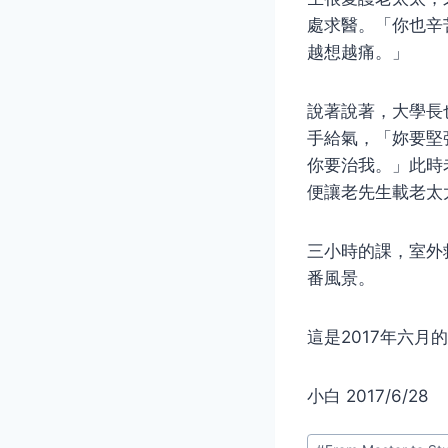
處求醫。「你也辛
越想越痛。」
說著說著，大學長
手給氣，「妳要堅
你要治我。」此時
便讓老先生載老太
三小時的課，室外
番風景。
這是2017年六
小白 2017/6/28
Post