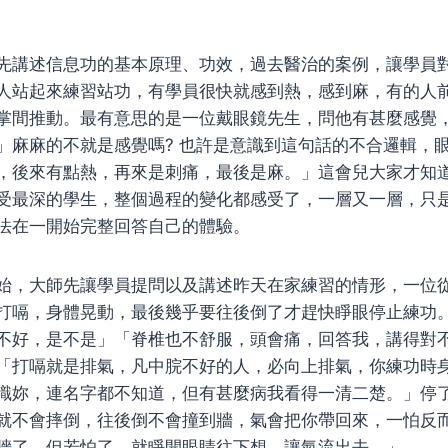
先講述信息功的基本原理、功效，過去醫治的案例，讓學員
人站起來練習站功，有學員很快就感到熱，感到麻，有的人
掌間推動。最有意思的是一位戴眼鏡先生，問他有甚麼感覺，
」麻麻的不就是感覺嗎? 也許是意識到這句話的不合邏輯，眼
，後來有點熱，再來是刺痛，最後是麻。」這會兒大家才知
受最深的學生，整個過程的變化都感受了，一層又一層，只
法在一開始完整回答自己的體驗。
始，大師先讓學員提問以及講述昨天在家練習的情形，一位
打嗝，身體晃動，最後幾乎要往後倒了才趕快睜眼停止練功
不好，是不是」「脊椎也不舒服，頭會痛，回答我，講得對
「打嗝就是排氣，凡中脘不好的人，必向上排氣，你練功時
識妳，連名字都不知道，但有甚麼病我看得一清二楚。」停
就不會摔倒，往後倒不會撞到牆，氣會把你帶回來，一怕反
牆了。但若怕了，就睜開眼睛往下想，讓氣流出去。」