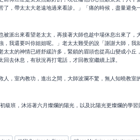
苦了，帶太太大老遠地過來看診。」「痛的時候，盡量避免
也被派出來看望老太太，再接著大師也趁中場休息出來了，
強，我還要叫你姐姐呢。」老太太難受的說「謝謝大師，我
老太太的神情已經舒緩許多，緊鎖的眉頭也從高山變成小丘
太回去休息，有狀況再打電話，才回教室繼續上課。
救人，室內教功，進出之間，大師波瀾不驚，無人知曉教室
月的初級班，沐浴著六月燦爛的陽光，以及比陽光更燦爛的學習