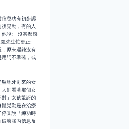
對信息功有初步認
前後晃動，有的人
他說:「沒甚麼感
鏡先生忙更正:
道，原來遲鈍沒有
是用詞不準確，或
從聖地牙哥來的女
。大師看著那個女
不對」女孩驚訝的
身體晃動是在治療
了停又說「練功時
而破壞腦內信息反