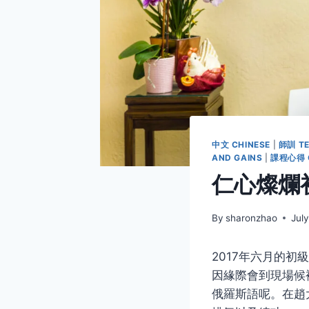
中文 CHINESE
|
師訓 TE
AND GAINS
|
課程心得 C
仁心燦爛初
By
sharonzhao
Jul
2017年六月的
因緣際會到現場候
俄羅斯語呢。在趙