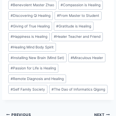
Post
#
Benevolent Master Zhao
#
Compassion is Healing
Tags:
#
Discovering Qi Healing
#
From Master to Student
#
Giving of True Healing
#
Gratitude is Healing
#
Happiness is Healing
#
Healer Teacher and Friend
#
Healing Mind Body Spirit
#
Installing New Brain (Mind Set)
#
Miraculous Healer
#
Passion for Life is Healing
#
Remote Diagnosis and Healing
#
Self Family Society
#
The Dao of Informatics Qigong
PREVIOUS
NEXT