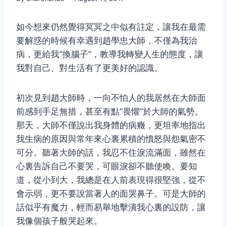
如今想來仍然覺得冥冥之中似有註定，讓我在最需
要解惑的時候有幸遇到趙學忠大師，不僅為我治
病，更給我“換腦子”，教導我轉變人生的態度，讓
我對自己、對生活有了更美好的認識。
初次見到趙大師時，一向不怕人的我居然在大師面
前感到手足無措，甚至有點“畏懼”於大師的氣勢。
那天，大師不僅說出我身體的病癥，更坦率地指出
我生病的原因與常年來心裏累積的憤怒與怨氣密不
可分。聽著大師的話，我忍不住淚流滿面，雖然在
心裏告訴自己不要哭，可眼淚卻不聽使喚。要知
道，從小到大，我總是在人前表現得很堅強，從不
會示弱，更不要說當著人的面哭鼻子。可是大師的
話似乎有魔力，輕而易舉地擊潰我心裏的設防，讓
我像個孩子般哭起來。