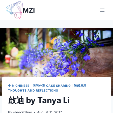
Skip
MZI
to
content
中文 CHINESE
|
病例分享 CASE SHARING
|
雜感反思
THOUGHTS AND REFLECTIONS
啟迪 by Tanya Li
By
sharonzhao
August 11, 2017