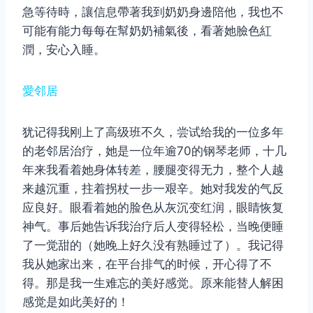
急等待時，讓信息帶著我到奶奶身邊陪他，我也不
可能有能力每每在幫奶奶補氣後，看著她臉色紅
潤，安心入睡。
愛邻居
犹记得我刚上了高级班不久，尝试给我的一位多年
的老邻居治疗，她是一位年逾70的钢琴老师，十几
年来我看着她身体转差，腰腿变得无力，整个人越
来越沉重，拄着拐杖一步一艰辛。她对我发的气反
应良好。眼看着她的脸色从灰沉变红润，眼睛恢复
神气。事后她告诉我治疗后人变得轻松，当晚便睡
了一觉甜的（她晚上好久没有熟睡过了）。我记得
我从她家出来，在平台排气的时候，开心得了不
得。那是我一生难忘的美好感觉。原来能替人解困
感觉是如此美好的！