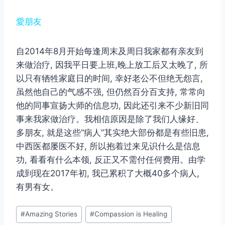
愛朋友
自2014年8月开始每逢周末及周日我家都有亲友到
来做治疗, 因我平日要上班,晚上放工后又太晚了, 所
以只有牺牲家庭日的时间, 幸好老公不但绝无怨言,
虽然他自己的气感不强, 但仍然百分百支持, 常常向
他的同事宣扬大师的信息功, 因此还引来不少新旧同
事来我家做治疗。我相信原因是除了我们人缘好、
多朋友, 就是这些“病人”其实绝大部份都是有些旧患,
中西医都屡医不好, 所以抱着过来见识什么是信息
功, 看看有什么本领, 反正又不需付任何费用。由学
成到现在2017年初, 我已累积了大概40多个病人,
有男有女。
Post
#
Amazing Stories
#
Compassion is Healing
Tags: