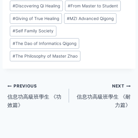
#
Discovering Qi Healing
#
From Master to Student
#
Giving of True Healing
#
MZI Advanced Qigong
#
Self Family Society
#
The Dao of Informatics Qigong
#
The Philosophy of Master Zhao
Post
PREVIOUS
NEXT
信息功高級班學生 《功
信息功高級班學生 《耐
navigation
效篇》
力篇》