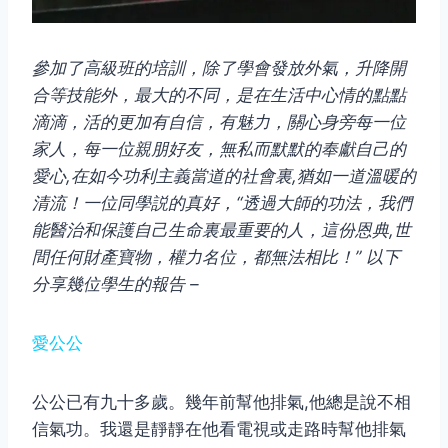
參加了高級班的培訓，除了學會發放外氣，升降開
合等技能外，最大的不同，是在生活中心情的點點
滴滴，活的更加有自信，有魅力，關心身旁每一位
家人，每一位親朋好友，無私而默默的奉獻自己的
愛心
,
在如今功利主義當道的社會裏
,
猶如一道溫暖的
清流！一位同學説的真好，
“
透過大師的功法，我們
能醫治和保護自己生命裏最重要的人，這份恩典
,
世
間任何財產寶物，權力名位，都無法相比！
”
以下
分享幾位學生的報告 –
愛公公
公公已有九十多歲。幾年前幫他排氣,他總是說不相
信氣功。我還是靜靜在他看電視或走路時幫他排氣