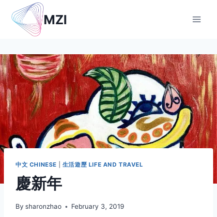
Skip
MZI
to
content
中文 CHINESE
|
生活遊歷 LIFE AND TRAVEL
慶新年
By
sharonzhao
February 3, 2019