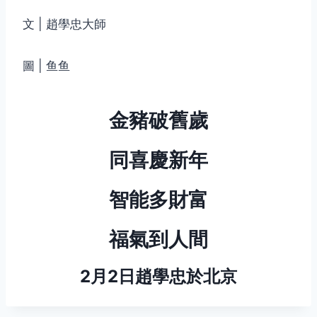
文 | 趙學忠大師
圖 | 鱼鱼
金豬破舊歲
同喜慶新年
智能多財富
福氣到人間
2月2日趙學忠於北京