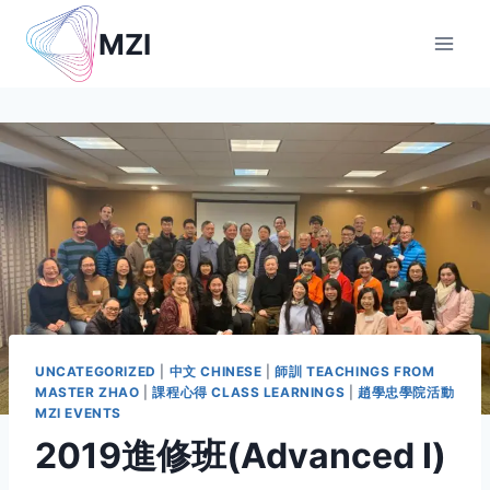
Skip
MZI
to
content
UNCATEGORIZED
|
中文 CHINESE
|
師訓 TEACHINGS FROM
MASTER ZHAO
|
課程心得 CLASS LEARNINGS
|
趙學忠學院活動
MZI EVENTS
2019進修班(Advanced I)