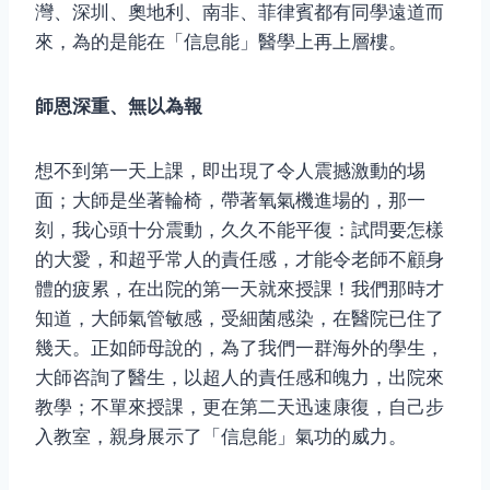
灣、深圳、奧地利、南非、菲律賓都有同學遠道而
來，為的是能在「信息能」醫學上再上層樓。
師恩深重、無以為報
想不到第一天上課，即出現了令人震撼激動的埸
面；大師是坐著輪椅，帶著氧氣機進場的，那一
刻，我心頭十分震動，久久不能平復：試問要怎樣
的大愛，和超乎常人的責任感，才能令老師不顧身
體的疲累，在出院的第一天就來授課！我們那時才
知道，大師氣管敏感，受細菌感染，在醫院已住了
幾天。正如師母說的，為了我們一群海外的學生，
大師咨詢了醫生，以超人的責任感和魄力，出院來
教學；不單來授課，更在第二天迅速康復，自己步
入教室，親身展示了「信息能」氣功的威力。