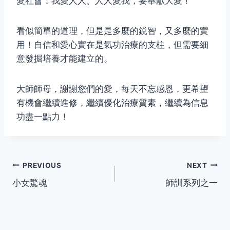
愛社會：我愛人人、人人愛我，要奉獻大愛！
看似簡單的道理，但是是多麼的鋭智，又多麼的實
用！自信和愛心實在是氣功治療的支柱，但需要細
意發掘培養才能建立的。
大師師母，謝謝您們的愛，每天不忘感恩，更希望
有機會繼續進修，繼續優化治療質素，繼續為信息
功盡一點力！
Post
PREVIOUS
NEXT
小女驚魂
師訓系列之一
navigation