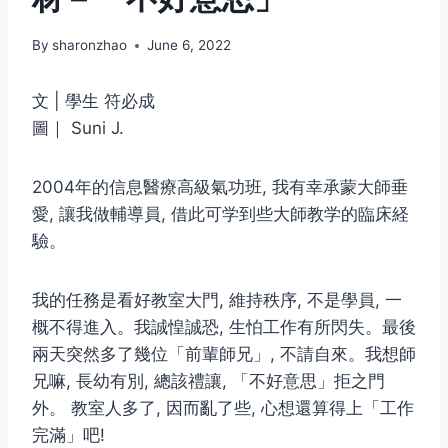
By
sharonzhao
June 6, 2022
文 | 學生 符必成
圖｜ Suni J.
2004年的信息醫療高級氣功班, 我有幸承蒙大師垂
愛, 讓我做輔導員, 借此可学到些大師教学的臨床経
驗。
我的任務是看好教室大門, 維持秩序, 不是學員, 一
概不得進入。我誠惶誠恐, 生怕工作有所閃失。最後
兩天突然多了幾位「前輩師兄」, 不請自來。我想師
兄嘛, 長幼有別, 總該禮讓, 「不好意思」拒之門
外。 教室人多了, 因而亂了些, 心想還算得上「工作
完滿」吧!