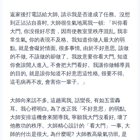
返家後打電話給大師, 請示我是否達成了任務。沒想
到正沾沾自喜时, 大師很生氣地罵我一頓: 「叫你看
大門, 你没很好尽责，因而使教室里秩序混乱, 我非
常生氣, 你的表現不及格。我知道你做人最大的弱
點, 就是會礙於情面, 很多事情, 由於不好意思, 該做
的不做, 不該做的卻做了。我故意要你看大門, 知道
你會誏閒人進入, 不會把大門看好。我讓你做輔導員
的目的, 就是誏你知道不好意思這性格, 很要不得,
這毛病再不改, 會害你一輩子。」
大師向來話不多, 這趟罵我, 話蠻長, 有如五雷轟
耳。我心裡明白, 為了改正我「不好意思」的弱點,
大師安排這機會來開導我, 寧願我大門沒看好, 壞了
他教功的秩序。大師精心設計的「看大門」一事, 大
師的付出是很大, 為什麼呢? 大師教高級氣功班, 是