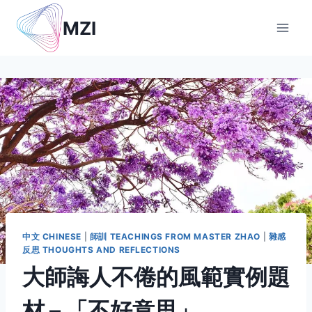
Skip
MZI
to
content
中文 CHINESE
|
師訓 TEACHINGS FROM MASTER ZHAO
|
雜感
反思 THOUGHTS AND REFLECTIONS
大師誨人不倦的風範實例題
材 – 「不好意思」