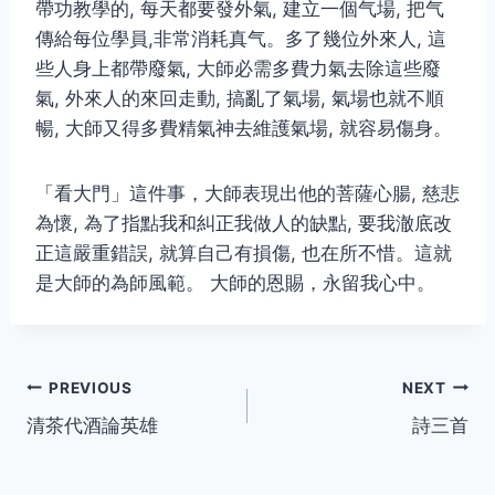
帶功教學的, 每天都要發外氣, 建立一個气場, 把气
傳給每位學員,非常消耗真气。多了幾位外來人, 這
些人身上都帶廢氣, 大師必需多費力氣去除這些廢
氣, 外來人的來回走動, 搞亂了氣場, 氣場也就不順
暢, 大師又得多費精氣神去維護氣場, 就容易傷身。
「看大門」這件事，大師表現出他的菩薩心腸, 慈悲
為懷, 為了指點我和糾正我做人的缺點, 要我澈底改
正這嚴重錯誤, 就算自己有損傷, 也在所不惜。這就
是大師的為師風範。 大師的恩賜，永留我心中。
Post
PREVIOUS
NEXT
清茶代酒論英雄
詩三首
navigation