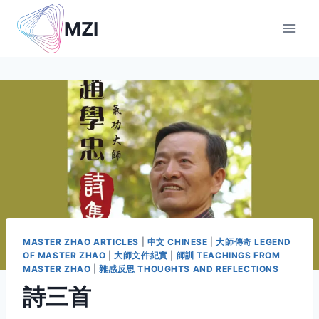
Skip
MZI
to
content
MASTER ZHAO ARTICLES
|
中文 CHINESE
|
大師傳奇 LEGEND
OF MASTER ZHAO
|
大師文件紀實
|
師訓 TEACHINGS FROM
MASTER ZHAO
|
雜感反思 THOUGHTS AND REFLECTIONS
詩三首