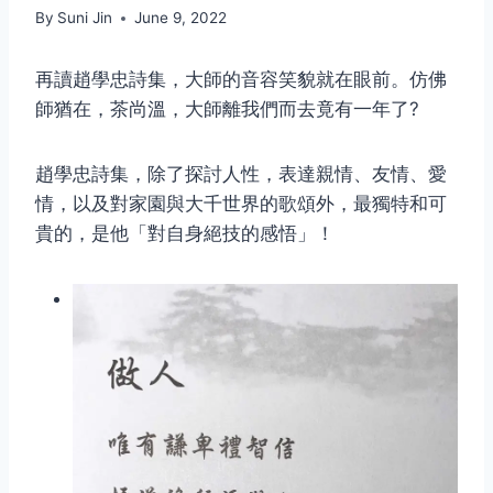
By
Suni Jin
June 9, 2022
再讀趙學忠詩集，大師的音容笑貌就在眼前。仿佛
師猶在，茶尚溫，大師離我們而去竟有一年了?
趙學忠詩集，除了探討人性，表達親情、友情、愛
情，以及對家園與大千世界的歌頌外，最獨特和可
貴的，是他「對自身絕技的感悟」！