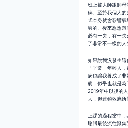
班上被大師跟師母
碑。至於我個人的
式本身就會影響氣
壞的。後來想想還
必有一失，有一失
了非常不一樣的人
如果說我沒發生這
「平常」年輕人，
病也讓我養成了非
病，似乎也就是為
2019年中以後
大，但連鎖效應所
上課的過程當中，
胳膊最後流往聚集