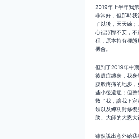
2019年上半年
非常好，但那時我
了以後，天天練；
心裡浮躁不安，不
程，原本持有種態
機會。
但到了2019年
後遺症纏身，我身
腹般疼痛的地步，
些小後遺症；但整
救了我，讓我下定
領以及練功對修復
助。大師的大恩大
雖然說出意外給我