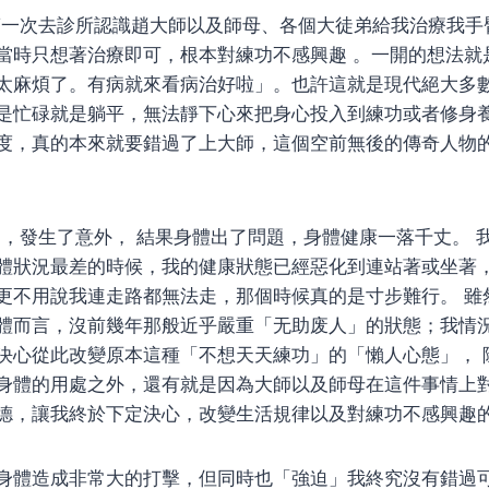
我第一次去診所認識趙大師以及師母、各個大徒弟給我治療我
當時只想著治療即可，根本對練功不感興趣 。一開的想法就
太麻煩了。有病就來看病治好啦」。也許這就是現代絕大多
是忙碌就是躺平，無法靜下心來把身心投入到練功或者修身
度，真的本來就要錯過了上大師，這個空前無後的傳奇人物
中期，發生了意外， 結果身體出了問題，身體健康一落千丈。 
體狀況最差的時候，我的健康狀態已經惡化到連站著或坐著
更不用說我連走路都無法走，那個時候真的是寸步難行。 雖
體而言，沒前幾年那般近乎嚴重「无助废人」的狀態；我情
決心從此改變原本這種「不想天天練功」的「懶人心態」， 
身體的用處之外，還有就是因為大師以及師母在這件事情上
德，讓我終於下定決心，改變生活規律以及對練功不感興趣
身體造成非常大的打擊，但同時也「強迫」我終究沒有錯過