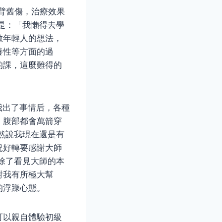
手臂舊傷，治療效果
是：「我懶得去學
數年輕人的想法，
養性等方面的過
的課，這麼難得的
我出了事情后，各種
，腹部都會萬箭穿
然說我現在還是有
況好轉要感謝大師
除了看見大師的本
對我有所極大幫
的浮躁心態。
可以親自體驗初級