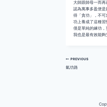
大師跟師母一而再
認為萬事多盈便是
得「貪功」，不可
功上養成了這種習
僅是單純的練功，
我也是最有效能夠
Post
PREVIOUS
氣功路
navigation
Copy