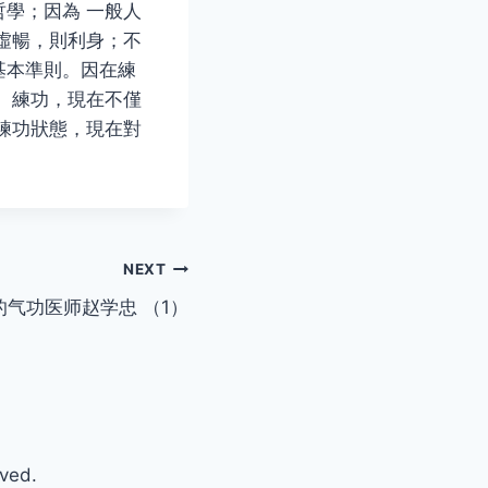
學；因為 一般人
虛暢，則利身；不
基本準則。因在練
 練功，現在不僅
練功狀態，現在對
。
NEXT
的气功医师赵学忠 （1）
rved.