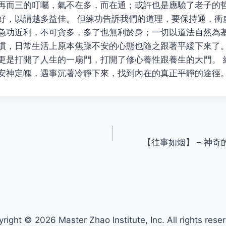
再而三的叮囑，氣不在多，而在通；或許也是應驗了老子的哲
好，以謂越多益佳。 但練功告訴我們的道理，要保持通，衝
急功近利，不可貪多，多了也無利於身；一切以道法自然為
慣，日常生活上原本焦躁不安的心態也隨之跟著平緩下來了。
更是打開了人生的一扇門，打開了修心養性跟養生的大門。 
安神定魄，遇事沉著冷靜下來，找到內在的真正平靜的途徑
【往事如烟】 – 神奇
right © 2026 Master Zhao Institute, Inc. All rights rese