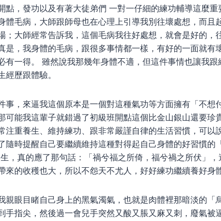
開點，發功以及有著大徒弟們 一對一仔細的練功輔導這麼重
身體毛病，大師跟師母也在心理上引導我別往壞處想，而且
場；大師經常告訴我，這個毛病我往好處想，就會是好的，
真是，我身體的毛病，跟很多事情都一樣，有好的一面就有
必有一得。 雖然說我那幾年身體不適，但這件事情也讓我跟
生經歷跟體驗。
件事，來逼我這個原本是一個對這種氣功等方面擁有「不想
那可能我這輩子就錯過了初級班開點這個比金山銀山還要珍
常注重養生、維持練功、跟非常嚴謹自律的生活習慣，可以
了隨時提醒自己要繼續維持這種對得起自己身體的好習慣的
的人生，真的應了那句話：「禍兮福之所倚，福兮禍之所伏」
帶來的收穫也大，所以不怨天不尤人，好好練功繼續養好身
我親眼目睹自己身上的黑氣濁氣，也就是肉體裡那暗淡的「
到手指尖，然後過一會兒手突然又酸又脹又麻又刺，廢氣被