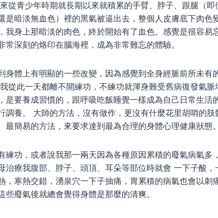
本來從青少年時期就長期以來就積累的手臂、脖子、跟腿（即
還是暗淡無血色）裡的黑氣被逼出去，整個人皮膚底下肉色
，我身上那暗淡的肉色，終於開始有了血色。感覺是很容易
非常深刻的烙印在腦海裡，成為非常難忘的體驗。
到身體上有明顯的一些改變，因為感覺到全身經脈前所未有
此我從此一天都離不開練功，不練功就渾身難受舊病復發氣脈
，是要養成習慣的，跟呼吸吃飯睡覺一樣成為自己日常生活
行調養。 大師的方法，沒有做作，更沒有什麼花里胡哨的肢
、最簡易的方法，來要求達到最為合理的身體心理健康狀態
有練功，或者說我那一兩天因為各種原因累積的廢氣病氣多
母治療我腹部、脖子、頭頂、耳朵等部位時就會 一下子酸，
熱，寒熱交錯，湧泉穴一下子抽痛，胃累積的病氣也會以刺
這些廢氣後就總會覺得身體是那麼的清爽。