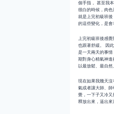
個手指， 甚至我
很白的時候，肉色
就是上完初級班後
的這些變化，是會
上完初級班後感覺
也跟著舒緩。 因
是一天兩天的事情
期對身心精氣神進
以最放鬆、最自然
現在如果我幾天沒
氣或者讓大師、師
覺，一下子又冷又
釋放出來，逼出來