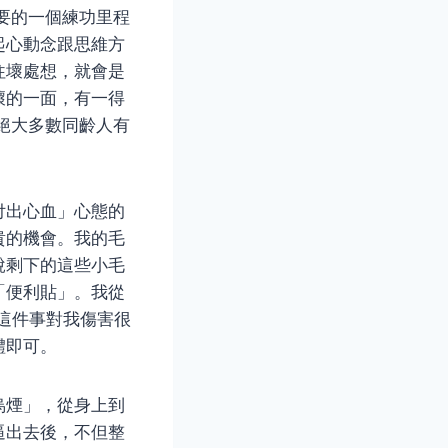
要的一個練功里程
起心動念跟思維方
往壞處想，就會是
壞的一面，有一得
絕大多數同齡人有
付出心血」心態的
貴的機會。我的毛
說剩下的這些小毛
「便利貼」。我從
，這件事對我傷害很
體即可。
烏煙」，從身上到
逼出去後，不但整