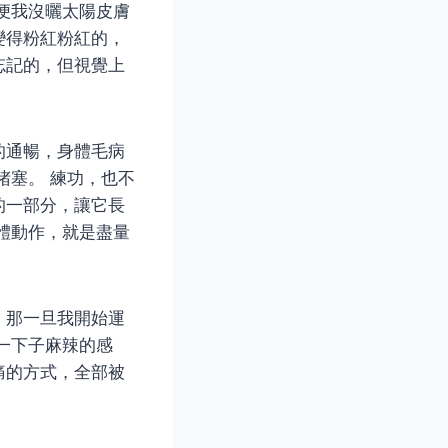
便我沒曬太陽皮膚
變得粉紅粉紅的，
忘記的，但視覺上
的通暢，身體毛病
堵塞。 練功，也不
的一部分，讓它長
體動作，就是盡量
。
，那一旦我開始運
一下子麻辣的感
痛的方式，全部被