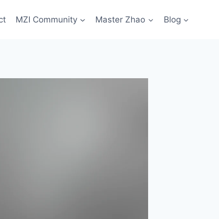
ct
MZI Community
Master Zhao
Blog