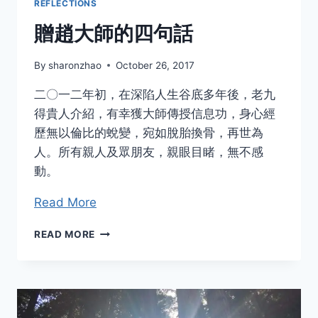
REFLECTIONS
贈趙大師的四句話
By
sharonzhao
October 26, 2017
二〇一二年初，在深陷人生谷底多年後，老九
得貴人介紹，有幸獲大師傳授信息功，身心經
歷無以倫比的蛻變，宛如脫胎換骨，再世為
人。所有親人及眾朋友，親眼目睹，無不感
動。
Read More
贈
READ MORE
趙
大
師
的
四