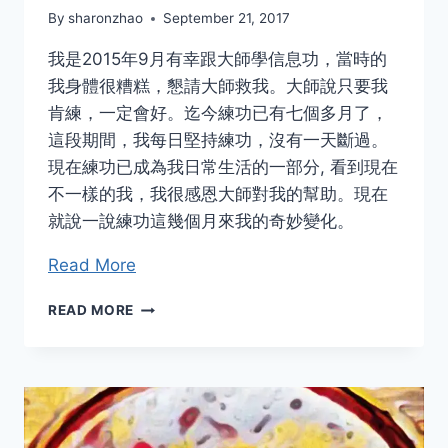
By
sharonzhao
September 21, 2017
我是2015年9月有幸跟大師學信息功，當時的
我身體很糟糕，懇請大師救我。大師說只要我
肯練，一定會好。迄今練功已有七個多月了，
這段期間，我每日堅持練功，沒有一天斷過。
現在練功已成為我日常生活的一部分, 看到現在
不一樣的我，我很感恩大師對我的幫助。現在
就說一說練功這幾個月來我的奇妙變化。
Read More
見
READ MORE
證
神
奇