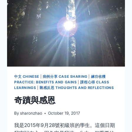
句
話
中文 CHINESE
|
病例分享 CASE SHARING
|
練功收穫
PRACTICE: BENEFITS AND GAINS
|
課程心得 CLASS
LEARNINGS
|
雜感反思 THOUGHTS AND REFLECTIONS
奇蹟與感恩
By
sharonzhao
October 19, 2017
我是2015年9月28號初級班的學生。這個日期