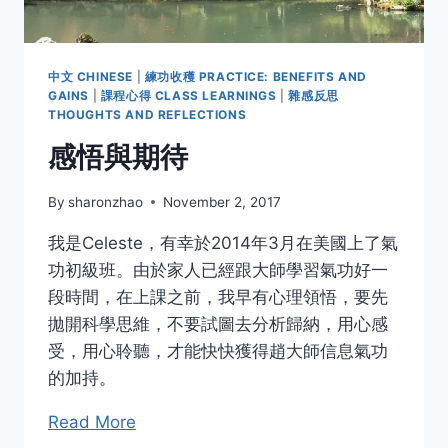
中文 CHINESE
|
練功收穫 PRACTICE: BENEFITS AND
GAINS
|
課程心得 CLASS LEARNINGS
|
雜感反思
THOUGHTS AND REFLECTIONS
感悟與期待
By
sharonzhao
November 2, 2017
我是Celeste，有幸於2014年3月在美國上了氣
功初級班。由於家人已經跟大師學習氣功好一
段時間，在上課之前，我早有心理領悟，要先
拋開科學思維，不要試圖去分析歸納，用心感
受，用心聆聽，才能快快獲得趙大師信息氣功
的加持。
Read More