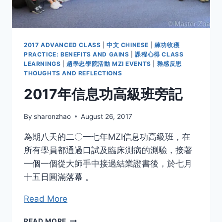
2017 ADVANCED CLASS
|
中文 CHINESE
|
練功收穫
PRACTICE: BENEFITS AND GAINS
|
課程心得 CLASS
LEARNINGS
|
趙學忠學院活動 MZI EVENTS
|
雜感反思
THOUGHTS AND REFLECTIONS
2017年信息功高級班旁記
By
sharonzhao
August 26, 2017
為期八天的二〇一七年MZI信息功高級班，在
所有學員都通過口試及臨床測病的測驗，接著
一個一個從大師手中接過結業證書後，於七月
十五日圓滿落幕 。
Read More
2017
READ MORE