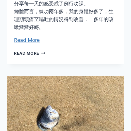
分享每一天的感受成了例行功課。
總體而言，練功兩年多，我的身體好多了，生
理期頭痛至嘔吐的情況得到改善，十多年的咳
嗽漸漸好轉。
Read More
信
READ MORE
息
功
练
习
体
验
BY
T.Y.
LIU