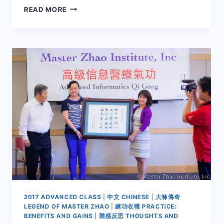
感
READ MORE
悟
與
期
待
2017 ADVANCED CLASS
|
中文 CHINESE
|
大師傳奇
LEGEND OF MASTER ZHAO
|
練功收穫 PRACTICE:
BENEFITS AND GAINS
|
雜感反思 THOUGHTS AND