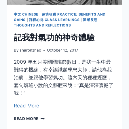
中文 CHINESE
|
練功收穫 PRACTICE: BENEFITS AND
GAINS
|
課程心得 CLASS LEARNINGS
|
雜感反思
THOUGHTS AND REFLECTIONS
記我對氣功的神奇體驗
By
sharonzhao
October 12, 2017
2009 年五月美國國殤節數日，是我一生中最
難得的機緣，有幸認識趙學忠大師，請他為我
治病，並跟他學習氣功。這六天的種種經歷，
套句瓊瑤小說的文藝腔來說：“真是深深震撼了
我！”
Read More
記
READ MORE
我