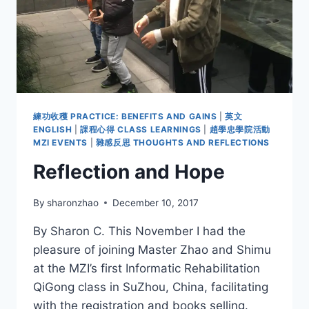
練功收穫 PRACTICE: BENEFITS AND GAINS
|
英文
ENGLISH
|
課程心得 CLASS LEARNINGS
|
趙學忠學院活動
MZI EVENTS
|
雜感反思 THOUGHTS AND REFLECTIONS
Reflection and Hope
By
sharonzhao
December 10, 2017
By Sharon C. This November I had the
pleasure of joining Master Zhao and Shimu
at the MZI’s first Informatic Rehabilitation
QiGong class in SuZhou, China, facilitating
with the registration and books selling.