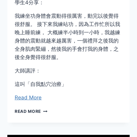
學生4分享：
我練坐功身體會震動得很厲害，動完以後覺得
很舒服。 接下來我練站功，因為工作忙所以我
晚上睡前練， 大概練半小時到一小時，我越練
身體的震動就越來越厲害，一個禮拜之後我的
全身肌肉緊繃，然後我的手會打我的身體，之
後全身覺得很舒服。
大師講評：
這叫「自我點穴治療」
Read More
信
READ MORE
息
康
復
功