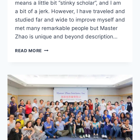
means a little bit “stinky scholar”, and I am
a bit of a jerk. However, I have traveled and
studied far and wide to improve myself and
met many remarkable people but Master
Zhao is unique and beyond description…
MY
READ MORE
QIGONG
TRAINING
EXPERIENCES
TO
DATE
UNDER
MASTER
ZHAO
BY
HARRY
P.