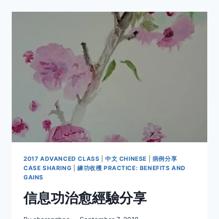
復
功
(初
級
班)
復
習
講
評
（1）
INFORMATICS
QIGONG
REVIEW
SESSION
Q&A
(1)
2017 ADVANCED CLASS
|
中文 CHINESE
|
病例分享
CASE SHARING
|
練功收穫 PRACTICE: BENEFITS AND
GAINS
信息功治愈經驗分享