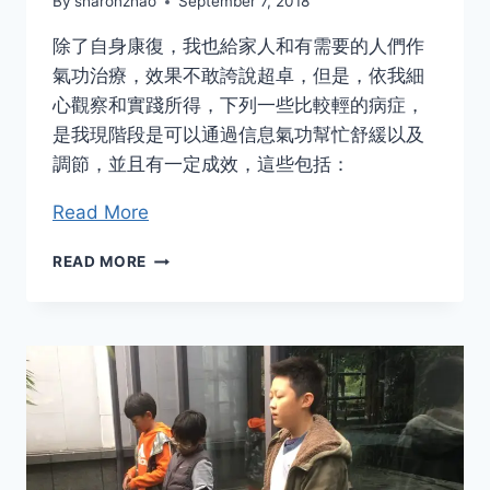
By
sharonzhao
September 7, 2018
除了自身康復，我也給家人和有需要的人們作
氣功治療，效果不敢誇說超卓，但是，依我細
心觀察和實踐所得，下列一些比較輕的病症，
是我現階段是可以通過信息氣功幫忙舒緩以及
調節，並且有一定成效，這些包括：
Read More
信
READ MORE
息
功
治
愈
經
驗
分
享