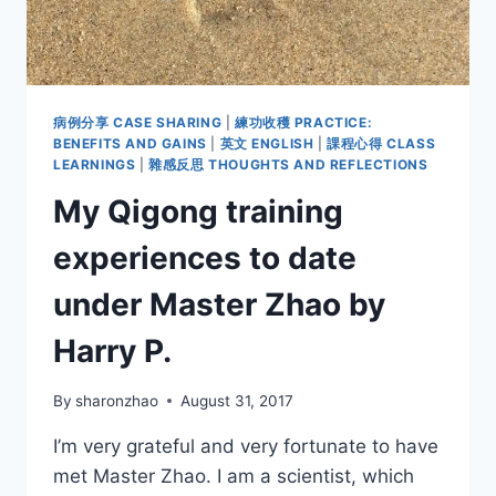
病例分享 CASE SHARING
|
練功收穫 PRACTICE:
BENEFITS AND GAINS
|
英文 ENGLISH
|
課程心得 CLASS
LEARNINGS
|
雜感反思 THOUGHTS AND REFLECTIONS
My Qigong training
experiences to date
under Master Zhao by
Harry P.
By
sharonzhao
August 31, 2017
I’m very grateful and very fortunate to have
met Master Zhao. I am a scientist, which