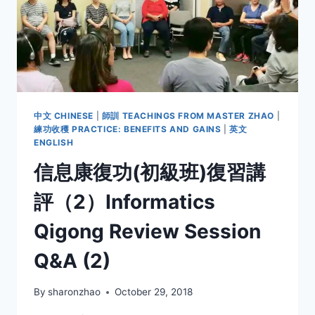
中文 CHINESE
|
師訓 TEACHINGS FROM MASTER ZHAO
|
練功收穫 PRACTICE: BENEFITS AND GAINS
|
英文
ENGLISH
信息康復功(初級班)復習講
評（2）Informatics
Qigong Review Session
Q&A (2)
By
sharonzhao
October 29, 2018