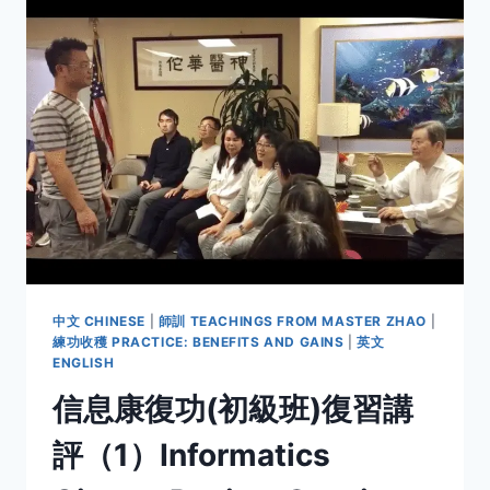
(初
級
班)
復
習
講
評
（2）
INFORMATICS
QIGONG
REVIEW
SESSION
Q&A
(2)
中文 CHINESE
|
師訓 TEACHINGS FROM MASTER ZHAO
|
練功收穫 PRACTICE: BENEFITS AND GAINS
|
英文
ENGLISH
信息康復功(初級班)復習講
評（1）Informatics