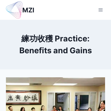
Skip
MZI
to
content
練功收穫 Practice:
Benefits and Gains