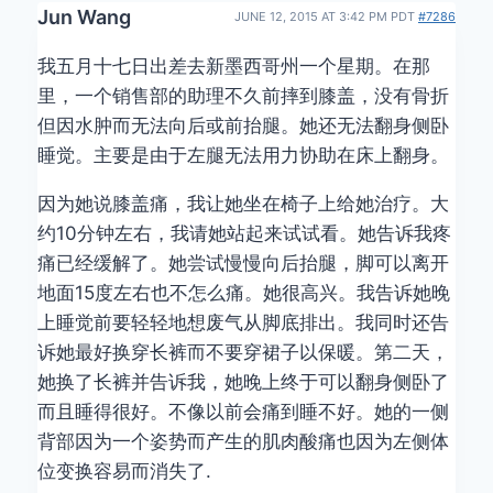
Jun Wang
JUNE 12, 2015 AT 3:42 PM PDT
#7286
我五月十七日出差去新墨西哥州一个星期。在那
里，一个销售部的助理不久前摔到膝盖，没有骨折
但因水肿而无法向后或前抬腿。她还无法翻身侧卧
睡觉。主要是由于左腿无法用力协助在床上翻身。
因为她说膝盖痛，我让她坐在椅子上给她治疗。大
约10分钟左右，我请她站起来试试看。她告诉我疼
痛已经缓解了。她尝试慢慢向后抬腿，脚可以离开
地面15度左右也不怎么痛。她很高兴。我告诉她晚
上睡觉前要轻轻地想废气从脚底排出。我同时还告
诉她最好换穿长裤而不要穿裙子以保暖。第二天，
她换了长裤并告诉我，她晚上终于可以翻身侧卧了
而且睡得很好。不像以前会痛到睡不好。她的一侧
背部因为一个姿势而产生的肌肉酸痛也因为左侧体
位变换容易而消失了.