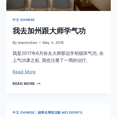
1987
年
10
月）
中文 CHINESE
我去加州跟大师学气功
By
sharonzhao
May 3, 2018
我是2017年6月份去大师那边学初级班气功, 在
上气功课之前, 我也注册了一周的治疗。
Read More
我
READ MORE
去
加
州
跟
大
中文 CHINESE
|
趙學忠學院活動 MZI EVENTS
师