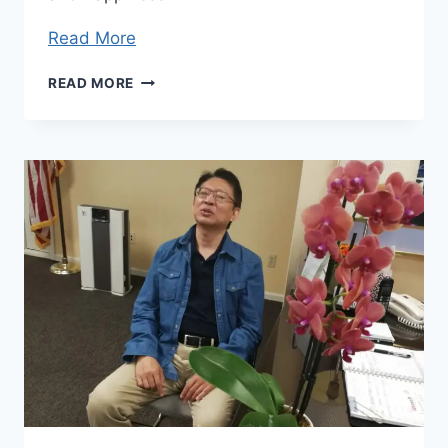
Read More
MY
READ MORE
MASTER,
MY
MIRACLE,
MY
PATH