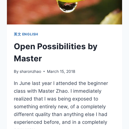
展
的
交
叉
點
英文 ENGLISH
Open Possibilities by
Master
By
sharonzhao
March 15, 2018
In June last year I attended the beginner
class with Master Zhao. I immediately
realized that I was being exposed to
something entirely new, of a completely
different quality than anything else I had
experienced before, and in a completely