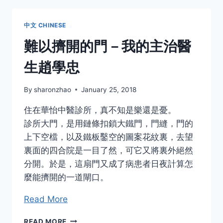
SO
FAR
中文 CHINESE
難以擠開的門－我的主治醫
生趙學忠
By
sharonzhao
January 25, 2018
住在華怡中醫診所，真不知是樂還是憂。
診所大門，是用鏈條扣鎖大鐵門，門縫，門的
上下空檔，以及鐵板鑿空的圖案花紋裏，去望
裏面的四合院是一目了然，可它又將裏外絕然
分開。於是，這扇門又成了病患者日夜計算怎
麼能擠開的一道閘口。
Read More
難
READ MORE