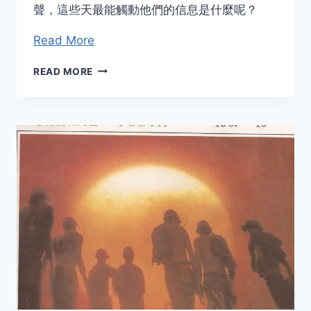
聲，這些天最能觸動他們的信息是什麼呢？
Read More
2018
READ MORE
年
信
息
功
高
級
班
學
生
隨
訪