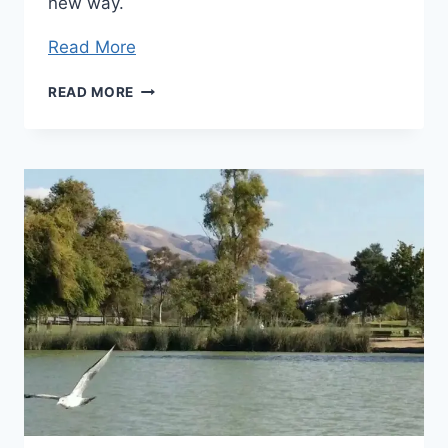
new way.
Read More
OPEN
READ MORE
POSSIBILITIES
BY
MASTER