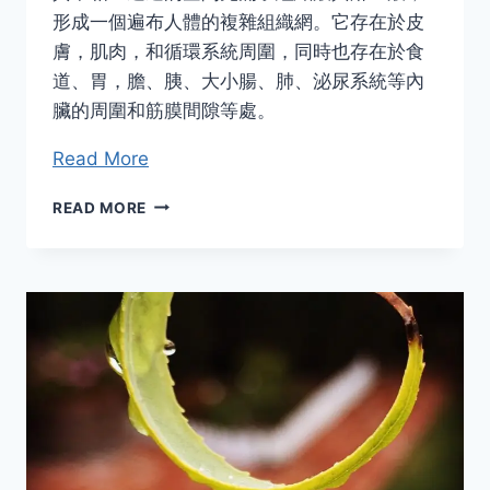
形成一個遍布人體的複雜組織網。它存在於皮
膚，肌肉，和循環系統周圍，同時也存在於食
道、胃，膽、胰、大小腸、肺、泌尿系統等內
臟的周圍和筋膜間隙等處。
Read More
間
READ MORE
質
–
氣
功
醫
療
與
現
今
科
學
發