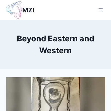
Skip
MZI
to
content
Beyond Eastern and
Western