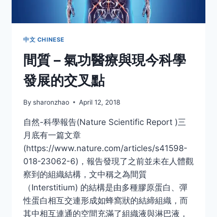
功
医
师
赵
中文 CHINESE
学
間質 – 氣功醫療與現今科學
忠
發展的交叉點
By
sharonzhao
April 12, 2018
自然-科學報告(Nature Scientific Report )三
月底有一篇文章
(https://www.nature.com/articles/s41598-
018-23062-6)，報告發現了之前並未在人體觀
察到的組織結構，文中稱之為間質
（Interstitium) 的結構是由多種膠原蛋白、彈
性蛋白相互交連形成如蜂窩狀的結締組織，而
其中相互連通的空間充滿了組織液與淋巴液，