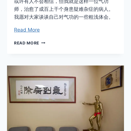
或许有人不会相信，但我就是这样一位气功
师，治愈了成百上干个身患疑难杂症的病人。
我愿对大家谈谈自己对气功的一些粗浅体会。
Read More
气
READ MORE
功，
特
异
功
能
及
其
他
(原
載
《中
國
青
年》