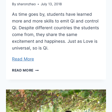
By
sharonzhao
July 13, 2018
As time goes by, students have learned
more and more skills to emit Qi and control
Qi. Despite different countries the students
come from, they share the same
excitement and happiness. Just as Love is
universal, so is Qi.
Read More
REACTIONS
READ MORE
AND
THOUGHTS
FROM
STUDENTS
AT
MZI
ADVANCED
CLASS