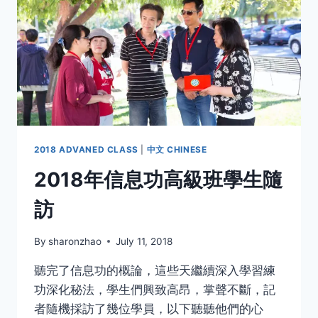
2018 ADVANED CLASS
|
中文 CHINESE
2018年信息功高級班學生隨
訪
By
sharonzhao
July 11, 2018
聽完了信息功的概論，這些天繼續深入學習練
功深化秘法，學生們興致高昂，掌聲不斷，記
者隨機採訪了幾位學員，以下聽聽他們的心