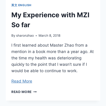
英文 ENGLISH
My Experience with MZI
So far
By
sharonzhao
March 8, 2018
I first learned about Master Zhao from a
mention in a book more than a year ago. At
the time my health was deteriorating
quickly to the point that I wasn’t sure if I
would be able to continue to work.
Read More
MY
READ MORE
EXPERIENCE
WITH
MZI