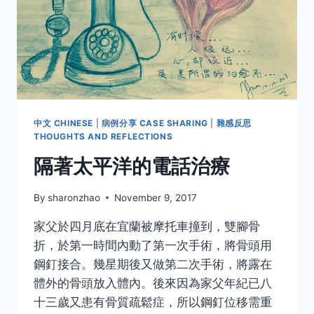
生
活
《西
湖
篇》
中文 CHINESE
|
病例分享 CASE SHARING
|
雜感反思
THOUGHTS AND REFLECTIONS
隔著太平洋的電話治療
By
sharonzhao
November 9, 2017
家父於四月底在宜蘭被摩托車撞到，雙腳骨
折，於第一時間內動了第一次手術，將骨頭用
鋼釘接合。幾星期後又做第二次手術，將露在
體外的骨頭放入體內。後來因為家父年紀已八
十三歲又患有骨質疏鬆症，所以鋼釘位移需重