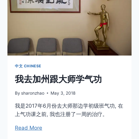
(原
載
《中
國
青
年》
1987
年
10
月）
中文 CHINESE
我去加州跟大师学气功
By
sharonzhao
May 3, 2018
我是2017年6月份去大师那边学初级班气功, 在
上气功课之前, 我也注册了一周的治疗。
Read More