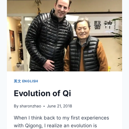
高
級
班
學
生
隨
訪
英文 ENGLISH
Evolution of Qi
By
sharonzhao
June 21, 2018
When I think back to my first experiences
with Qigong, I realize an evolution is