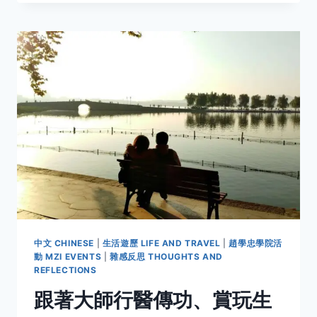
州
初
級
班
側
記
(11/4
&
11/5)
中文 CHINESE
|
生活遊歷 LIFE AND TRAVEL
|
趙學忠學院活
動 MZI EVENTS
|
雜感反思 THOUGHTS AND
REFLECTIONS
跟著大師行醫傳功、賞玩生