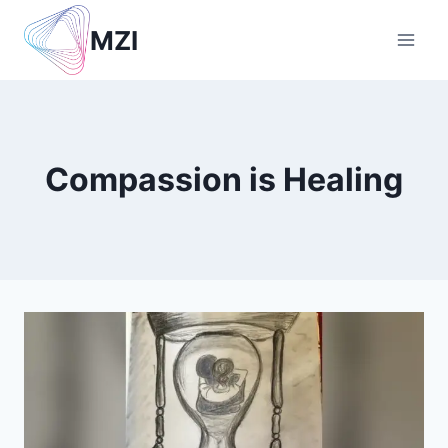
Skip
MZI
to
content
Compassion is Healing