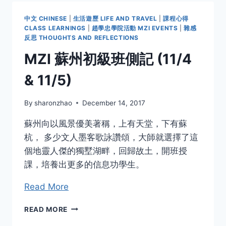
的
門
中文 CHINESE
|
生活遊歷 LIFE AND TRAVEL
|
課程心得
－
CLASS LEARNINGS
|
趙學忠學院活動 MZI EVENTS
|
雜感
我
反思 THOUGHTS AND REFLECTIONS
的
MZI 蘇州初級班側記 (11/4
主
治
& 11/5)
醫
生
趙
By
sharonzhao
December 14, 2017
學
忠
蘇州向以風景優美著稱，上有天堂，下有蘇
杭， 多少文人墨客歌詠讚頌，大師就選擇了這
個地靈人傑的獨墅湖畔，回歸故土，開班授
課，培養出更多的信息功學生。
Read More
MZI
READ MORE
蘇