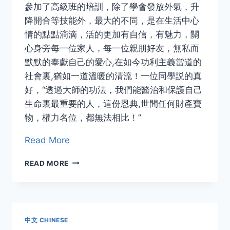
參加了高級班的培訓，除了學會發放外氣，升
降開合等技能外，最大的不同，是在生活中心
情的點點滴滴，活的更加有自信，有魅力，關
心身旁每一位家人，每一位親朋好友，無私而
默默的奉獻自己的愛心,在如今功利主義當道的
社會裏,猶如一道溫暖的清流！一位同學説的真
好，“透過大師的功法，我們能醫治和保護自己
生命裏最重要的人，這份恩典,世間任何財產寶
物，權力名位，都無法相比！”
Read More
信
READ MORE
息
功
高
級
班
中文 CHINESE
學