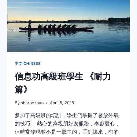
功
医
师
–
访
气
功
医
师
赵
中文 CHINESE
学
信息功高級班學生 《耐力
忠
篇》
By
sharonzhao
April 5, 2018
參加了高級班的培訓，學生們掌握了發放外氣
的技巧， 熱心的為親朋好友服務，奉獻愛心，
但時常發現並不是一擊中的，手到擒來，有的