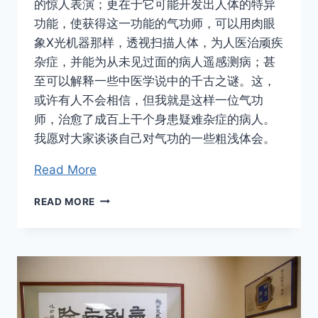
的惊人表演；更在于它可能开发出人体的特异
功能，使获得这一功能的气功师，可以用肉眼
象Ⅹ光机器那样，透视扫描人体，为人医治顽疾
杂症，并能为从未见过面的病人遥感测病；甚
至可以解释一些中医学说中的千古之谜。这，
或许有人不会相信，但我就是这样一位气功
师，治愈了成百上干个身患疑难杂症的病人。
我愿对大家谈谈自己对气功的一些粗浅体会。
Read More
气
READ MORE
功，
特
异
功
能
及
其
他