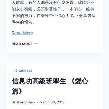
人敏感，有的人總是沒有什麼感覺，此時絶不
能灰心喪氣，必須耐著性子，一本初心，維持
不懈的努力，在磨練中生信心！ 以下分享幾位
學生的報告。
Read More
信
READ MORE
息
功
高
級
班
中文 CHINESE
學
生
信息功高級班學生 《愛心
《耐
力
篇》
篇》
By
sharonzhao
March 30, 2018