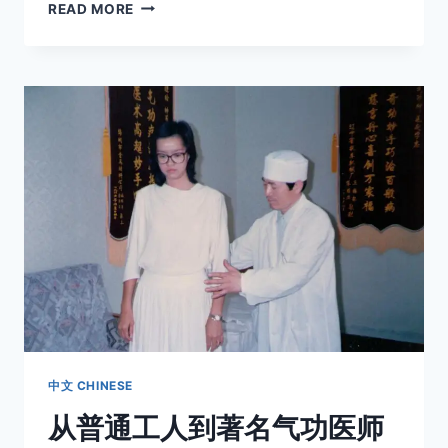
我
READ MORE
去
加
州
跟
大
师
学
气
功
中文 CHINESE
从普通工人到著名气功医师