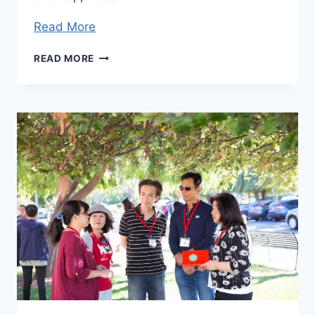
Read More
MY
READ MORE
MASTER,
MY
MIRACLE,
MY
PATH