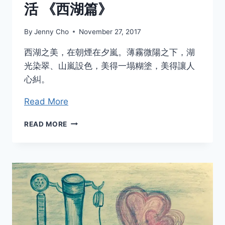
活 《西湖篇》
By
Jenny Cho
November 27, 2017
西湖之美，在朝煙在夕嵐。薄霧微陽之下，湖
光染翠、山嵐設色，美得一塌糊塗，美得讓人
心糾。
Read More
跟
READ MORE
著
大
師
行
醫
傳
功、
賞
玩