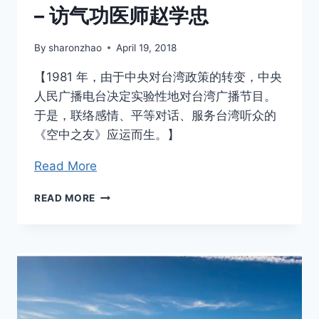
– 访气功医师赵学忠
By
sharonzhao
April 19, 2018
【1981 年，由于中央对台湾政策的转变，中央
人民广播电台决定实验性地对台湾广播节目。
于是，联络感情、平等对话、服务台湾听众的
《空中之友》应运而生。】
Read More
从
READ MORE
普
通
工
人
到
著
名
气