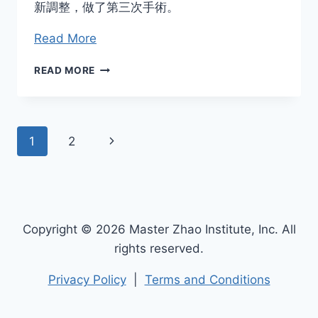
新調整，做了第三次手術。
Read More
隔
READ MORE
著
太
平
洋
Page
Next
1
2
的
電
navigation
Page
話
治
療
Copyright © 2026 Master Zhao Institute, Inc. All
rights reserved.
Privacy Policy
|
Terms and Conditions