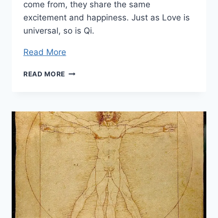
come from, they share the same
excitement and happiness. Just as Love is
universal, so is Qi.
Read More
REACTIONS
READ MORE
AND
THOUGHTS
FROM
STUDENTS
AT
MZI
ADVANCED
CLASS