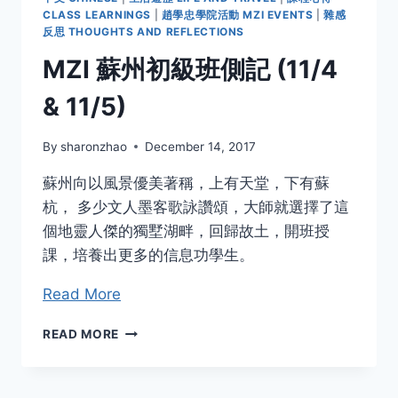
療
CLASS LEARNINGS
|
趙學忠學院活動 MZI EVENTS
|
雜感
與
反思 THOUGHTS AND REFLECTIONS
現
MZI 蘇州初級班側記 (11/4
今
科
& 11/5)
學
發
展
By
sharonzhao
December 14, 2017
的
交
蘇州向以風景優美著稱，上有天堂，下有蘇
叉
杭， 多少文人墨客歌詠讚頌，大師就選擇了這
點
個地靈人傑的獨墅湖畔，回歸故土，開班授
課，培養出更多的信息功學生。
Read More
MZI
READ MORE
蘇
州
初