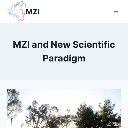
Skip
MZI
to
content
MZI and New Scientific
Paradigm