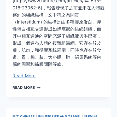
(https://www.nature.com/articles/s41598-
018-23062-6)，報告發現了之前並未在人體觀
察到的組織結構，文中稱之為間質
（Interstitium) 的結構是由多種膠原蛋白、彈
性蛋白相互交連形成如蜂窩狀的結締組織，而
其中相互連通的空間充滿了組織液與淋巴液，
形成一個遍布人體的複雜組織網。它存在於皮
膚，肌肉，和循環系統周圍，同時也存在於食
道、胃，膽、胰、大小腸、肺、泌尿系統等內
臟的周圍和筋膜間隙等處。
Read More
間
READ MORE
質
–
氣
功
醫
中文 CHINESE
|
生活遊歷 LIFE AND TRAVEL
|
課程心得