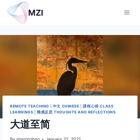
Skip
MZI
to
content
REMOTE TEACHING
|
中文 CHINESE
|
課程心得 CLASS
LEARNINGS
|
雜感反思 THOUGHTS AND REFLECTIONS
大道至简
By
sharonzhao
January 22, 2021