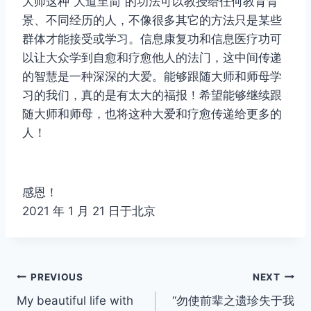
大师这种“大道至简”的功法可以教授给任何教育背
景、不同经历的人，不像很多其它的方法只是某些
群体才能接受或学习。信息康复功和信息医疗功可
以让大众学到自愈和疗愈他人的法门，这中间传递
的智慧是一种深深的大爱。能够跟随大师和师母学
习的我们，真的是有太大的福报！希望能够继续跟
随大师和师母，也将这种大爱和疗愈传递给更多的
人！
感恩！
2021 年 1 月 21 日于北京
Post
PREVIOUS
NEXT
My beautiful life with
“勿使前辈之遗珍失于我
navigation