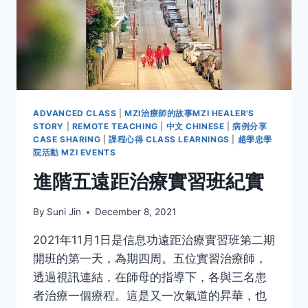
ADVANCED CLASS
|
MZI治療師的故事MZI HEALER'S
STORY
|
REMOTE TEACHING
|
中文 CHINESE
|
病例分享
CASE SHARING
|
課程心得 CLASS LEARNINGS
|
趙學忠學
院活動 MZI EVENTS
進階五遠距治療實習班紀實
By
Suni Jin
December 8, 2021
2021年11月1日是信息功遠距治療實習班第二期
開班的第一天，為期四周。五位實習治療師，
透過視訊連結，在師母的指導下，各與三名患
者治療一個療程。這是又一次氣道的昇華，也