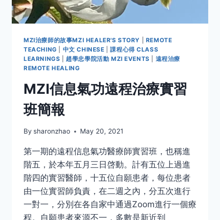
MZI治療師的故事MZI HEALER'S STORY
|
REMOTE
TEACHING
|
中文 CHINESE
|
課程心得 CLASS
LEARNINGS
|
趙學忠學院活動 MZI EVENTS
|
遠程治療
REMOTE HEALING
MZI信息氣功遠程治療實習
班簡報
By
sharonzhao
May 20, 2021
第一期的遠程信息氣功醫療師實習班，也稱進
階五，於本年五月三日啓動。計有五位上過進
階四的實習醫師，十五位自願患者，每位患者
由一位實習師負責，在二週之內，分五次進行
一對一，分別在各自家中通過Zoom進行一個療
程。自願患者來源不一，多數是新近到