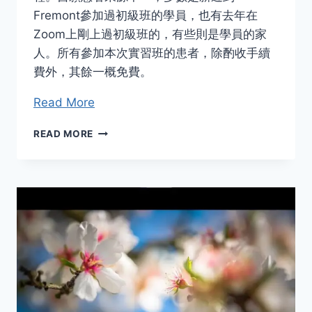
Fremont參加過初級班的學員，也有去年在
Zoom上剛上過初級班的，有些則是學員的家
人。所有參加本次實習班的患者，除酌收手續
費外，其餘一概免費。
Read More
MZI
READ MORE
信
息
氣
功
遠
程
治
療
實
習
班
簡