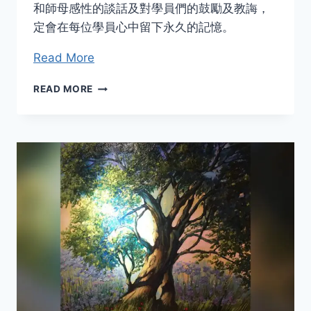
和師母感性的談話及對學員們的鼓勵及教誨，
定會在每位學員心中留下永久的記憶。
Read More
遠
READ MORE
距
測
試
理
療
的
學
習
歷
程