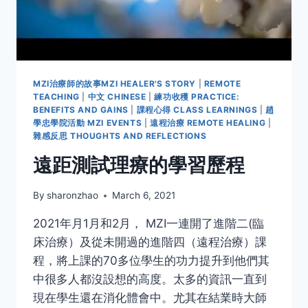
報
MZI治療師的故事MZI HEALER'S STORY
|
REMOTE
TEACHING
|
中文 CHINESE
|
練功收穫 PRACTICE:
BENEFITS AND GAINS
|
課程心得 CLASS LEARNINGS
|
趙
學忠學院活動 MZI EVENTS
|
遠程治療 REMOTE HEALING
|
雜感反思 THOUGHTS AND REFLECTIONS
遠距測試理療的學習歷程
By
sharonzhao
March 6, 2021
2021年月1月和2月， MZI一連開了進階二(臨
床治療）及從未開過的進階四（遠程治療）課
程，將上課的70多位學生的功力提升到他們其
中很多人都沒設想的高度。太多的資訊一直到
現在學生還在消化體會中。尤其在結業時大師