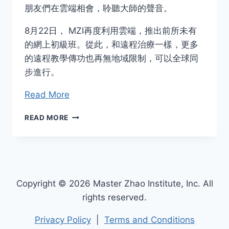
朋友們在雲端相會，聆聽大師的聲音。
8月22日， MZI再度利用雲端，推出前所未有
的網上初級班。從此，和遠程治療一樣，更多
的遠程教學傳功也再無地域限制，可以全球同
步進行。
Read More
「千
READ MORE
里
傳
功
講
故
事」
Copyright © 2026 Master Zhao Institute, Inc. All
及
rights reserved.
首
次
Privacy Policy
|
Terms and Conditions
MZI