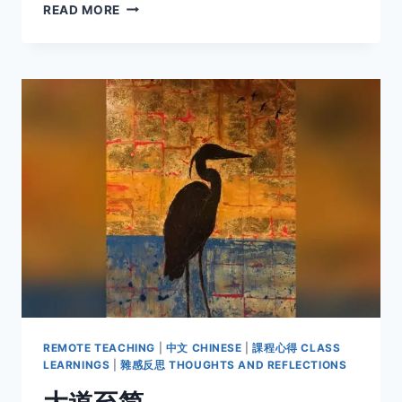
練
READ MORE
功
數
月
有
感
REMOTE TEACHING
|
中文 CHINESE
|
課程心得 CLASS
LEARNINGS
|
雜感反思 THOUGHTS AND REFLECTIONS