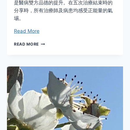
是醫病雙方品德的提升。在五次治療結束時的
分享時，所有治療師及病患均感受正能量的氣
埸。
Read More
進
READ MORE
階
五
遠
距
治
療
實
習
班
紀
實